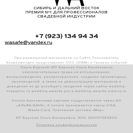
СИБИРЬ И ДАЛЬНИЙ ВОСТОК
ПРЕМИЯ Nº1 ДЛЯ ПРОФЕССИОНАЛОВ
СВАДЕБНОЙ ИНДУСТРИИ
+7 (923) 134 94 34
wasafe@yandex.ru
При размещении материалов на Сайте Пользователь
безвозмездно предоставляет ООО «ЮВМ» и Галерее событий
Ольги Барской (ИП Барская Ольга Васильевна)
неисключительные права на использование,
воспроизведение, распространение, создание производных
произведений, а также на демонстрацию материалов и
доведение их до всеобщего сведения через сайты wedding-
magazine.ru wedding-awards.pro и wedding-awards-siberia.ru
Оплата банковскими картами осуществляется через АО
«АЛЬФА-БАНК». К оплате принимаются карты VISA,
MasterCard, Платежная система «Мир».
ИП Барская Ольга Васильевна, ИНН: 541007585800
Политика конфиденциальности